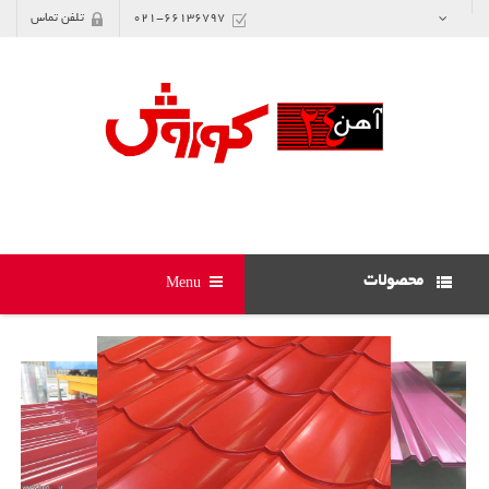
021-66136797
تلفن تماس
محصولات
Menu
طرح سفال پالرمو
نارنجی