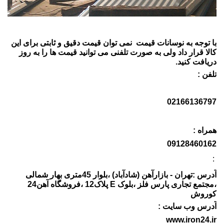
با توجه به نوسانات قیمت نمی توان قیمت دقیق و ثابتی برای این
کالا قرار داد ولی به صورت تلفنی می توانید قیمت ها را به روز
دریافت کنید.
تلفن :
02166136797
همراه :
09128460162
:
آدرس :تهران - بازارآهن (شادآباد) ،بلوار 45متری بهار شمالی
،مجتمع تجاری پارس فلز ،بلوک E پلاک12 ،فروشگاه آهن24
کوروش
آدرس وب سایت :
www.iron24.ir