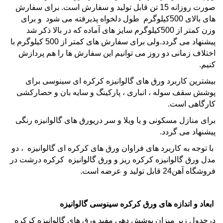
صورت روزانه 15 تن قابل تولید و سفارش است. برای سفارش
های بالای 500کیلوگرم طول دلخواه پذیرفته می شود و برای
وزن کمتر از 500کیلوگرم سایز های آماده که در بالا ذکر شد
پیشنهاد می گردد.ولی برای سفارش های کمتر از 500 کیلوگرم با
اختلاف زمانی دو روز می توانیم این سفارش ها را هم پردازش
کنیم.
بیشترین کاربرد ورق های
گالوانیزه
کرکره
ای سینوسی برای
پوشش
سقف سوله
، انباری ،
پارکینگ
و
سایه بان
و حصارکشی
کارگاهی است.
برای منازل مسکونی و یا
ویلا
و
سر دری
ورق های گالوانیزه رنگی
پیشنهاد می گردد.
با توجه به کاربرد های فراوان
ورق
های
کرکره
ای
گالوانیزه
، دو
مدل
ورق گالوانیزه کرکره ریز
و
ورق گالوانیزه
کرکره درشت
در
فروشگاه آهن24 قابل تولید و عرضه است.
ابعاد و اندازه های ورق کرکره سینوسی گالوانیزه
درجدول زیر میزان پوشش دهی مفید ورق های گالوانیزه کرکره