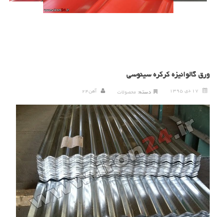
ورق گالوانیزه کرکره سینوسی
17 دی 1395
آهن24
دسته:
محصولات