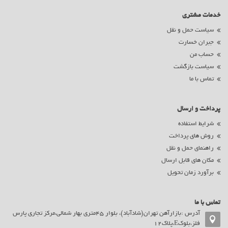
خدمات مشتری
سیاست حمل و نقل
جبران خسارت
حساب من
سیاست بازگشت
تماس با ما
پرداخت و ارسال
شرایط استفاده
روش های پرداخت
راهنمای حمل و نقل
مکان های قابل ارسال
برآورد زمان تحویل
تماس با ما
آدرس :بازارآهن تهران(شادآباد)، بلوار 45متری بهار شمالی،مرکز تجاری پارس
فلز،بلوکE،پلاک12