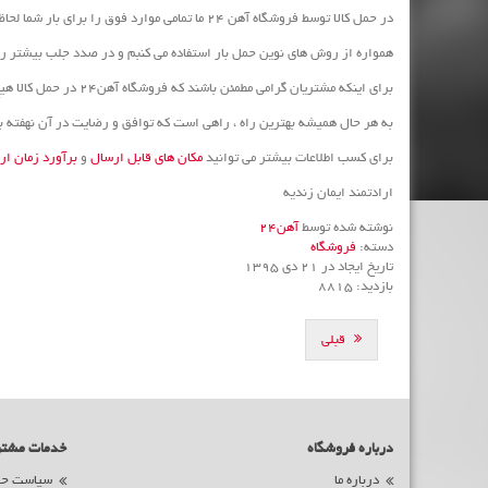
در حمل کالا توسط فروشگاه آهن 24 ما تمامی موارد فوق را برای بار شما لحاظ می کنیم و مناسب ترین شیوه حمل و نقل را به شما پیشنهاد می کنیم.
همواره از روش های نوین حمل بار استفاده می کنبم و در صدد جلب بیشتر 
برای اینکه مشتریان گرامی مطمئن باشند که فروشگاه آهن24 در حمل کالا هیچ منفعتی ندارد (بلکه وقت زیادی هم از ما می گیرد !) همواره می توانند خودشان برای ارسال کالا اقدام کنند و ماشین حمل بار را خودشان به فروشگاه اعزام کنند.
به هر حال همیشه بهترین راه ، راهی است که توافق و رضایت در آن نهفته ب
برای کسب اطلاعات بیشتر می توانید
مکان های قابل ارسال
و
برآورد زمان ار
ارادتمند ایمان زندیه
نوشته شده توسط
آهن24
دسته:
فروشگاه
تاریخ ایجاد در 21 دی 1395
بازدید: 8815
قبلی
درباره فروشگاه
خدمات مشت
درباره ما
سیاست حم