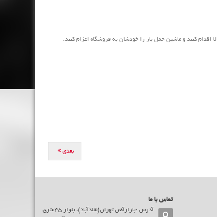
بعدی
تماس با ما
آدرس :بازارآهن تهران(شادآباد)، بلوار 45متری