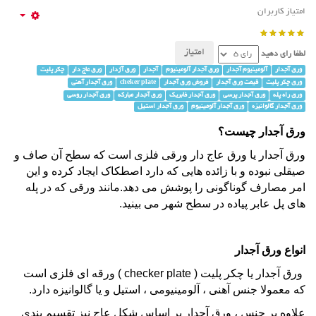
امتیاز کاربران
لطفا رای دهید
ورق آجدار
آلومینیوم آجدار
ورق آجدار آلومینیوم
آجدار
ورق آژدار
ورق عاج دار
چکر پلیت
ورق چکر پلیت
قیمت ورق آجدار
فروش ورق آجدار
cheker plate
ورق آجدار آهنی
ورق راه پله
ورق آجدار پرسی
ورق آجدار فابریک
ورق آجدار مبارکه
ورق آجدار روسی
ورق آجدار گالوانیزه
ورق آجدار آلومینیوم
ورق آجدار استیل
ورق آجدار چیست؟
ورق آجدار
یا ورق عاج دار ورقی فلزی است که سطح آن صاف و
صیقلی نبوده و با زائده هایی که دارد اصطکاک ایجاد کرده و این
امر مصارف گوناگونی را پوشش می دهد.مانند ورقی که در پله
های پل عابر پیاده در سطح شهر می بینید.
انواع ورق آجدار
ورق آجدار یا
چکر پلیت
( checker plate ) ورقه ای فلزی است
که معمولا جنس آهنی ،
آلومینیومی
،
استیل
و یا
گالوانیزه
دارد.
علاوه بر جنس ، ورق آجدار بر اساس شکل عاج نیز تقسیم بندی