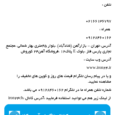
تلفن :
02166136797
همراه :
09128460162
آدرس :تهران - بازارآهن (شادآباد) ،بلوار 45متری بهار شمالی ،مجتمع
تجاری پارس فلز ،بلوک E پلاک12 ،فروشگاه آهن24 کوروش
آدرس وب سایت :
www.iron24.ir
و یا در پیام رسان تلگرام قیمت های روز و کوپن های تخفیف را
مشاهده نمایید.
شماره تلفن همراه ما در تلگرام 09128460162 می باشد.
از لینک زیر هم می توانید استفاده فرمایید :آدرس کانال :iron24ch