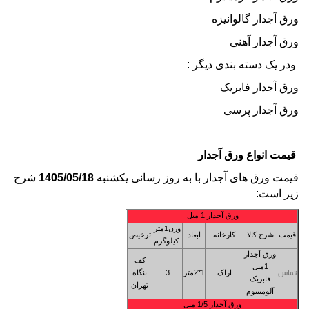
ورق آجدار
گالوانیزه
ورق آجدار آهنی
ودر یک دسته بندی دیگر :
ورق آجدار فابریک
ورق آجدار پرسی
قیمت انواع ورق آجدار
قیمت ورق های آجدار با به روز رسانی یکشنبه
1405/05/18
شرح
زیر است:
ورق آجدار 1
میل
وزن1متر
قیمت
شرح کالا
کارخانه
ابعاد
ترخیص
-کیلوگرم
ورق آجدار
کف
1میل
اراک
1*2متر
3
بنگاه
تماس
فابریک
تهران
آلومینیوم
ورق آجدار 1/5
میل