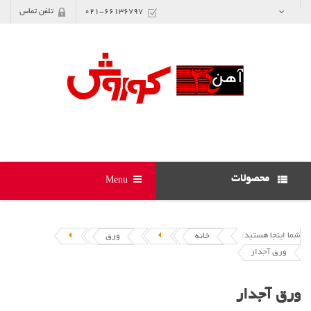
021-66136797
تلفن تماس
محصولات
Menu
شما اینجا هستید:
خانه
ورق
ورق آجدار
ورق آجدار