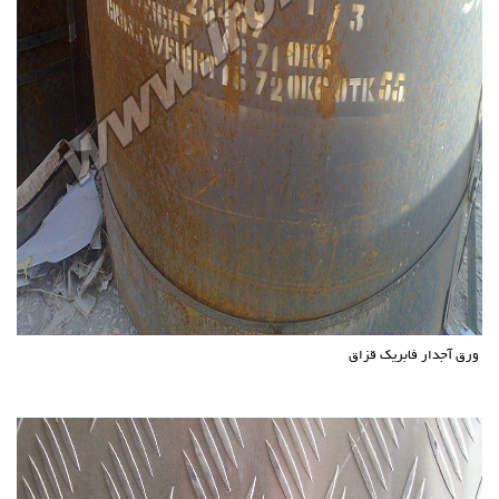
ورق آجدار فابریک قزاق