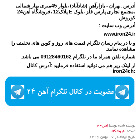
آدرس :تهران - بازارآهن (شادآباد) ،بلوار 45متری بهار شمالی
،مجتمع تجاری پارس فلز ،بلوک E پلاک12 ،فروشگاه آهن24
کوروش
آدرس وب سایت :
www.iron24.ir
و یا در پیام رسان تلگرام قیمت های روز و کوپن های تخفیف را
مشاهده نمایید.
شماره تلفن همراه ما در تلگرام 09128460162 می باشد.
از لینک زیر هم می توانید استفاده فرمایید :آدرس کانال
:iron24ch
نوشته شده توسط
آهن24
دسته:
فروشگاه
تاریخ ایجاد در 17 بهمن 1396