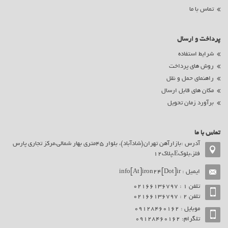
تماس با ما
پرداخت و ارسال
شرایط استفاده
روش های پرداخت
راهنمای حمل و نقل
مکان های قابل ارسال
برآورد زمان تحویل
تماس با ما
آدرس :بازارآهن تهران(شادآباد)، بلوار 45متری بهار شمالی،مرکز تجاری پارس
فلز،بلوکE،پلاک12
ایمیل :
info[At]iron24[Dot]ir
تلفن ۱ : 02166136797
تلفن ۲ : 02166136797
موبایل : ۰9128460162
تلگرام: ۰9128460162