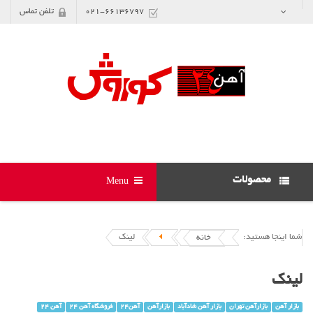
021-66136797
تلفن تماس
محصولات
Menu
شما اینجا هستید:
لینک
خانه
لینک
بازار آهن
بازارآهن تهران
بازار آهن شادآباد
بازارآهن
آهن24
فروشگاه آهن 24
آهن 24