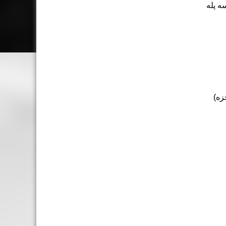
سه پله
زه)