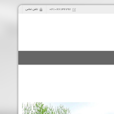
021-66136797
تلفن تماس