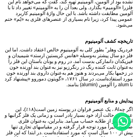
نشده بود از آلومین، آلومینیم تهیه کند، گفت که می‌خواهد نام این
فلز
را «آلومیم» بگذارد. ولی بعداً آن را به «آلومینم» تغییر داد تا با
آلومین مطابقت داشته باشد. با این حال واژهٔ آلومینیم کاربرد
عمومی پیدا کرد، زیرا نام بسیاری از عنصرهای فلزی به «یُم» ختم
می‌شود
.
تاریخچه کشف آلومینیوم
فردریک وهلر" بطور کلی به آلومینیوم خالص اعتقاد داشت. اما این
فلز دو سال پیشتر به‌وسیله «هانس کریستین ارستد» شیمیدان و
فیزیکدان دانمارکی بدست آمد. در روم و یونان باستان این فلز را
به‌عنوان ثابت کننده رنگ در رنگرزی
و نیز به‌عنوان بند آورنده خون
در زخمها بکار می‌بردند و هنوز هم به‌عنوان داروی بند آورنده خون
مورد استفاده‌است. در سال ۱۷۶۱، «گویتون دموروو
»
پیشنهاد کرد
تا
alum
را آلومین
(alumin)
بنامند
.
پیدایش و منابع آلومینیوم
اگر چه
Al
، یک عنصر فراوان در پوسته زمین است(۱۸٪)، این
عنصر در حالت آزاد خود بسیار نادر است و زمانی یک فلز گرانبها و
ارزشمندتر از طلا
به حساب می‌آمد. بنابراین، به‌عنوان فلزی
صنعتی اخیرأ مورد توجه قرار گرفته و در مقیاسهای تجاری تنها
بیش از ۱۰۰ سال است که مورد استفاده‌است
.
در ابتدا که این فلز