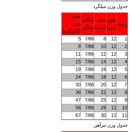
جدول وزن میلگرد
حدود
طول
سایز
چگالی
ردیف
وزن
(متر)
(نمره)
میلگرد
(کیلوگرم)
5
7/86
8
12
1
8
7/86
10
12
2
11
7/86
12
12
3
15
7/86
14
12
4
19
7/86
16
12
5
24
7/86
18
12
6
30
7/86
20
12
7
36
7/86
22
12
8
47
7/86
25
12
9
58
7/86
28
12
10
67
7/86
30
12
11
جدول وزن تیرآهن