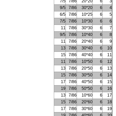
7/5
7/86
20*20
6
3
9/5
7/86
20*30
6
4
6/5
7/86
25*10
6
5
7/5
7/86
30*10
6
6
11
7/86
30*30
6
7
9/5
7/86
40*10
6
8
11
7/86
40*20
6
9
13
7/86
40*30
6
10
15
7/86
40*40
6
11
11
7/86
50*10
6
12
13
7/86
50*20
6
13
15
7/86
50*30
6
14
17
7/86
50*40
6
15
19
7/86
50*50
6
16
13
7/86
60*10
6
17
15
7/86
60*20
6
18
17
7/86
60*30
6
19
19
7/86
60*40
6
20