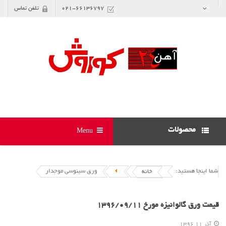
021-66136797
تلفن تماس
محصولات
Menu
شما اینجا هستید:
ورق سینوسی موجدار
خانه
قیمت ورق گالوانیزه مورخ 1396/09/11
آذر 11 1396