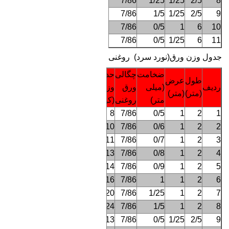
31
7/86
1/25
1/25
2/5
8
37
7/86
1/5
1/25
2/5
9
24
7/86
0/5
1
6
10
30
7/86
0/5
1/25
6
11
جدول وزن ورق(نورد سرد) روغنی
ضخامت
چگالی
حدود
طول
عرض
ردیف
(میلی
ورق
وزن
(متر)
(متر)
متر)
روغنی
(کیلوگرم)
8
7/86
0/5
1
2
1
10
7/86
0/6
1
2
2
11
7/86
0/7
1
2
3
13
7/86
0/8
1
2
4
14
7/86
0/9
1
2
5
16
7/86
1
1
2
6
20
7/86
1/25
1
2
7
24
7/86
1/5
1
2
8
13
7/86
0/5
1/25
2/5
9