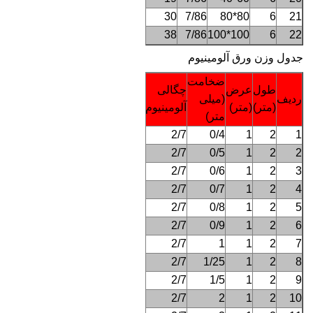
30
7/86
80*80
6
21
38
7/86
100*100
6
22
جدول وزن ورق آلومینیوم
ضخامت
حدود
طول
عرض
چگالی
ردیف
(میلی
وزن
(متر)
(متر)
آلومینیوم
متر)
(کیلوگرم)
2/2
2/7
0/4
1
2
1
2/7
2/7
0/5
1
2
2
3/3
2/7
0/6
1
2
3
3/8
2/7
0/7
1
2
4
4/4
2/7
0/8
1
2
5
4/9
2/7
0/9
1
2
6
5/4
2/7
1
1
2
7
6/8
2/7
1/25
1
2
8
8/1
2/7
1/5
1
2
9
11
2/7
2
1
2
10