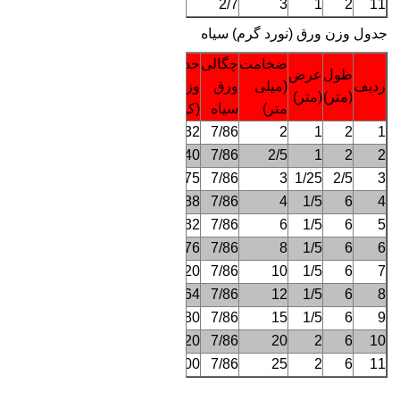
16/5
2/7
3
1
2
11
جدول وزن ورق (نورد گرم) سیاه
ضخامت
چگالی
حدود
طول
عرض
ردیف
(میلی
ورق
وزن
(متر)
(متر)
متر)
سیاه
(کیلوگرم)
32
7/86
2
1
2
1
40
7/86
2/5
1
2
2
75
7/86
3
1/25
2/5
3
288
7/86
4
1/5
6
4
432
7/86
6
1/5
6
5
576
7/86
8
1/5
6
6
720
7/86
10
1/5
6
7
864
7/86
12
1/5
6
8
1080
7/86
15
1/5
6
9
1920
7/86
20
2
6
10
2400
7/86
25
2
6
11