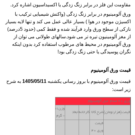
مقاومت این فلز در برابر زنگ زدگی یا اکسیداسیون اشاره کرد.
ورق آلومینیوم در برابر زنگ زدگی (واکنش شیمیایی ترکیب با
اکسیژن موجود در هوا ) بسیار عالی عمل می کند و تنها لایه بسیار
نازکی از سطح ورق وارد فرآیند شده و فقط کمی (حدود 5درصد)
از مغز آلومینیون تیره تر می شود.سالهای طولانی می توان از
ورق آلومینیوم در محیط های مرطوب استفاده کرد بدون اینکه
نگران پوسیدگی یا حتی زنگ زدگی بود!
قیمت ورق آلومینیوم
قیمت ورق آلومینیوم با بروز رسانی یکشنبه
1405/05/11
به شرح
زیر است:
ورق 40 صدم میل آلومینیوم
وزن1متر
قیمت(هزارتومان)
شرح کالا
کارخانه
ابعاد
ترخیص
- گرم
قیمت
ورق 40
بنگاه