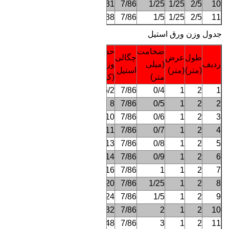
31
7/86
1/25
1/25
2/5
10
38
7/86
1/
5
1/25
2/5
11
جدول وزن ورق استیل
ضخامت
حدود
طول
عرض
چگالی
ردیف
(میلی
وزن
(متر)
(متر)
استیل
متر)
(کیلوگرم)
6/2
7/86
0/4
1
2
1
8
7/86
0/5
1
2
2
10
7/86
0/6
1
2
3
11
7/86
0/7
1
2
4
13
7/86
0/8
1
2
5
14
7/86
0/9
1
2
6
16
7/86
1
1
2
7
20
7/86
1/25
1
2
8
24
7/86
1/5
1
2
9
32
7/86
2
1
2
10
48
7/86
3
1
2
11