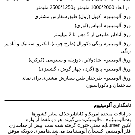
در ابعاد 2000*1000 ملیمتر و1250*2500 ملیمتر
ورق آلومینیوم کویل (رول) طبق سفارش مشتری
ورق آلومينيوم امباس (لوزی)
ورق آنادايز طبيعی از 5 دهم تا 2 ميليمتر
ورق آلومينيوم رنگی دکورال (طرح چوب)، الکترو استاتيک و آنادايز
رنگی
ورق آلومينيوم شادولاين، ذوزنقه و سينوسی (کرکره)
ورق آلومينيوم پانچ (گرد ، چهار گوش ، گشنيزی)
ورق آلومينيوم طرحدار طبق سفارش مشتری برای نمای
ساختمان و دکوراسيون
نامگذاری آلومینیوم
در ایالات متحده آمریکا
و کانادا
برخلاف سایر کشورها
به
»
آلومینیُم
«
،
«
آلومینُم» می‌گویند. هر دو تلفظ از واژه
لاتین
Lumen
به معنی
»
نور
«
گرفته شده‌است. پیش از جداسازی
فلز آلومینیم،
اکسید
آن آلومین
نامید می‌شد
.
هامفری دیوی
که موفق