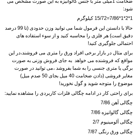
ضخامت 1میلی متر با جنس
گالوانیزه
به این صورت مشخص می
شود:
1*2*1*7/86=15/72 کیلوگرم
حالا با دانستن این فرمول شما می توانید
وزن
حدودی (تا 99 درصد
دقیق است) هر فلزی را محاسبه کنید و از سوء استفاده های
احتمالی جلوگیری کنید!
برای مثال در بازار برخی افراد ورق را متری می فروشند،در این
مواقع که فروشنده می خواهد به جای فروش وزنی به صورت
برگی یا متری جنسی را به شما بفروشد ،می توانید در صورت
مغایر فروشی (دادن ضخامت 40 میل بجای 50 صدم میل)
موضوع را متوجه شوید و گول نخورید!
برای راحتی کار در ادامه چگالی فلزات کاربردی را مشاهده نمایید:
چگالی
آهن
7/86
چگالی
گالوانیزه
7/86
چگالی
آلومینیوم
2/7
چگالی
ورق رنگی
7/87