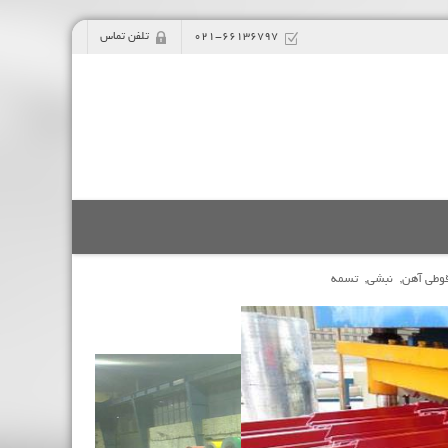
021-66136797
تلفن تماس
وطی آهن,
نبشی,
تسمه