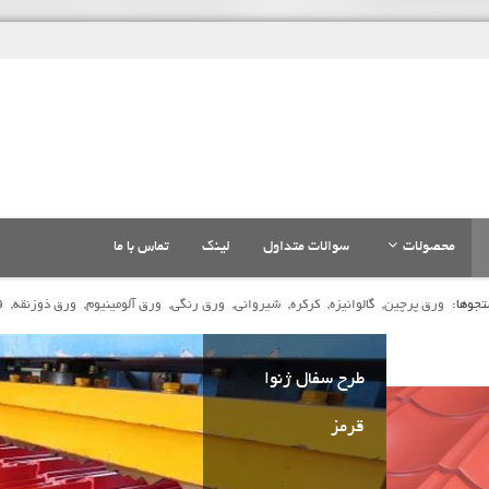
محصولات
سوالات متداول
لینک
تماس با ما
جوها:
ورق پرچین,
گالوانیزه,
کرکره,
شیروانی,
ورق رنگی,
ورق آلومینیوم,
ورق ذوزنقه,
ق
طرح سفال ژنوا
قرمز