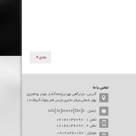
بعدی
تماس با ما
آدرس :بازارآهن تهران(شادآباد)، بلوار 45متری
بهار شمالی،مرکز تجاری پارس فلز،بلوکE،پلاک12
ایمیل :
info[At]iron24[Dot]ir
تلفن ۱ : 02166136797
تلفن ۲ : 02166136797
موبایل : ۰9128460162