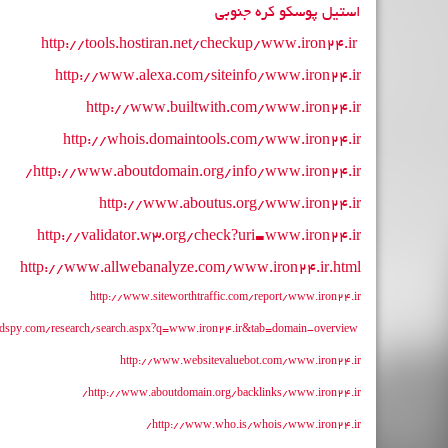
استیل پوسکو کره جنوبی
http://tools.hostiran.net/checkup/www.iron24.ir
http://www.alexa.com/siteinfo/www.iron24.ir
http://www.builtwith.com/www.iron24.ir
http://whois.domaintools.com/www.iron24.ir
http://www.aboutdomain.org/info/www.iron24.ir/
http://www.aboutus.org/www.iron24.ir
http://validator.w3.org/check?uri=www.iron24.ir
http://www.allwebanalyze.com/www.iron24.ir.html
http://www.siteworthtraffic.com/report/www.iron24.ir
dspy.com/research/search.aspx?q=www.iron24.ir&tab=domain-overview
http://www.websitevaluebot.com/www.iron24.ir
http://www.aboutdomain.org/backlinks/www.iron24.ir/
http://www.who.is/whois/www.iron24.ir/