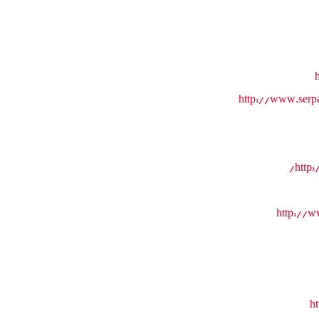
http://www.serp
http
http://w
h