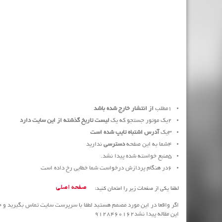
1
مطلب
از انتشار خارج شده باشد
2
یک موتور جستجو که یک
لیست تاریخ گذشته از این سایت دارد
3
یک
آدرس اشتباه تایپ شده است
4
شما به این صفحه
دسترسی
ندارید
5
منبع خواسته شده پیدا نشد.
6
در هنگام پردازش درخواست شما خطایی رخ داده است
صفحه اصلی
لطفا یکی از صفحات زیر را امتحان کنید:
اگر واقعا در این مورد مصمم هستید لطفا با سرپرست سایت تماس بگیرید و خ
این مقاله پیدا نشد9128460162