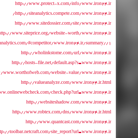
http://www.protect-x.com/info/www.iron24.ir
http://siteanalytics.compete.com/www.iron24.ir/
http://www.sitedossier.com/site/www.iron24.ir
http://www.siteprice.org/website-worth/www.iron24.ir
analytics.com/#competitor/www.iron24.ir/summary//1
http://wholinkstome.com/url/www.iron24.ir
http://hosts-file.net/default.asp?s=www.iron24.ir
://www.worthofweb.com/website-value/www.iron24.ir/
http://valueanalyze.com/www.iron24.ir.html
ww.onlinewebcheck.com/check.php?url=www.iron24.ir
http://websiteshadow.com/www.iron24.ir
http://www.robtex.com/dns/www.iron24.ir.html
http://www.quantcast.com/www.iron24.ir
ttp://toolbar.netcraft.com/site_report?url=www.iron24.ir