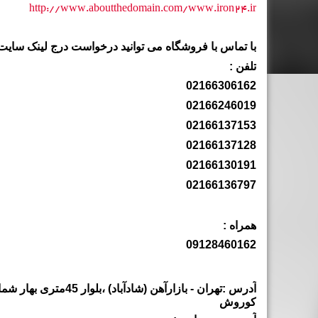
http://www.aboutthedomain.com/www.iron24.ir
با تماس با فروشگاه می توانید درخواست درج لینک سایت ،ک
تلفن :
02166306162
02166246019
02166137153
02166137128
02166130191
02166136797
همراه :
09128460162
کوروش