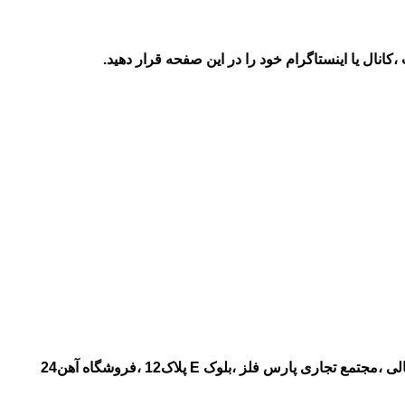
انال یا اینستاگرام خود را در این صفحه قرار دهید.
آدرس :تهران - بازارآهن (شادآباد) ،بلوار 45متری بهار شمالی ،مجتمع تجاری پارس فلز ،بلوک E پلاک12 ،فروشگاه آهن24