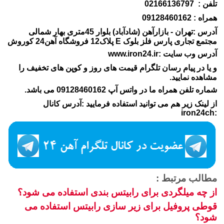
تلفن : 02166136797
همراه : 09128460162
آدرس :تهران - بازارآهن (شادآباد) بلوار 45متری بهار شمالی
مجتمع تجاری پارس فلز بلوک E پلاک12 فروشگاه آهن24 کوروش
آدرس وب سایت :www.iron24.ir
و یا در پیام رسان تلگرام قیمت های روز و کوپن های تخفیف را
مشاهده نمایید.
شماره تلفن همراه ما در واتس آپ 09128460162 می باشد.
از لینک زیر هم می توانید استفاده فرمایید :آدرس کانال
:iron24ch
مطالب مرتبط :
از چه میلگردی برای رابیتس بندی استفاده می شود؟
قوطی پروفیل برای زیر سازی رابیتس استفاده می
شود؟