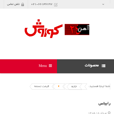
021-66136797
تلفن تماس
محصولات
Menu
شما اینجا هستید:
قیمت تسمه
خانه
رابیتس
مرداد 18 1405