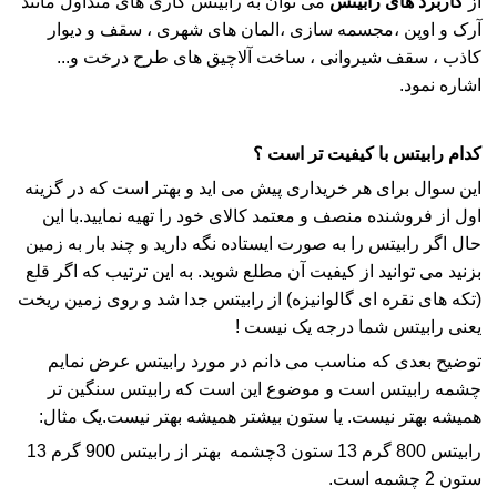
از
کاربرد های رابیتس
می توان به
رابیتس
کاری های متداول مانند
آرک و اوپن ،مجسمه سازی ،المان های شهری ، سقف و دیوار
کاذب ،
سقف شیروانی
، ساخت
آلاچیق
های طرح درخت و...
اشاره نمود.
کدام
رابیتس
با کیفیت تر است ؟
این سوال برای هر خریداری پیش می اید و بهتر است که در گزینه
اول از فروشنده منصف و معتمد کالای خود را تهیه نمایید.با این
حال اگر
رابیتس
را به صورت ایستاده نگه دارید و چند بار به زمین
بزنید می توانید از کیفیت آن مطلع شوید. به این ترتیب که اگر قلع
(تکه های نقره ای
گالوانیزه
) از
رابیتس
جدا شد و روی زمین ریخت
یعنی
رابیتس
شما درجه یک نیست !
توضیح بعدی که مناسب می دانم در مورد
رابیتس
عرض نمایم
چشمه
رابیتس
است و موضوع این است که
رابیتس
سنگین تر
همیشه بهتر نیست. یا ستون بیشتر همیشه بهتر نیست.یک مثال:
رابیتس
800 گرم 13 ستون 3چشمه بهتر از
رابیتس
900 گرم 13
ستون 2 چشمه است.