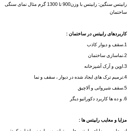
رابیتس سنگین: رابیتس با وزن900 تا 1300 گرم مثال نمای سنگی
ساختمان
کاربردهای رابیتس در ساختمان :
1.سقف و دیوار کاذب
2.نماسازی ساختمان
3.اوپن و آرک آشپزخانه
4.ترمیم ترک های ایجاد شده در دیوار ، سقف و نما
5.سقف شیروانی و آلاچیق
6. و ده ها کاربرد دکوراتیو دیگر
مزایا و معایب رابیتس ها :
از معایب و مزایای رابیتس ها می توان به موارد زیر اشاره کرد: