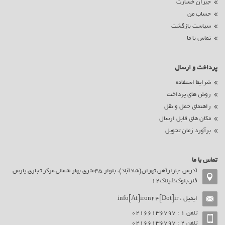
جبران خسارت
حساب من
سیاست بازگشت
تماس با ما
پرداخت و ارسال
شرایط استفاده
روش های پرداخت
راهنمای حمل و نقل
مکان های قابل ارسال
برآورد زمان تحویل
تماس با ما
آدرس :بازارآهن تهران(شادآباد)، بلوار 45متری بهار شمالی،مرکز تجاری پارس
فلز،بلوکE،پلاک12
ایمیل :
info[At]iron24[Dot]ir
تلفن ۱ : 02166136797
تلفن ۲ : 02166136797