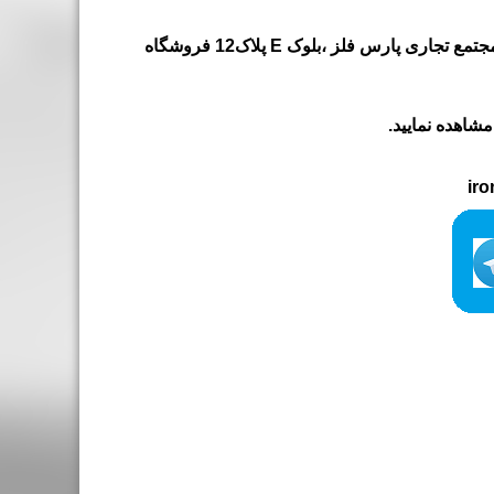
آدرس :تهران - بازارآهن (شادآباد) ،بلوار 45متری بهار شمالی ، مجتمع تجاری پارس فلز ،بلوک E پلاک12 فروشگاه
شاهده نمایید.