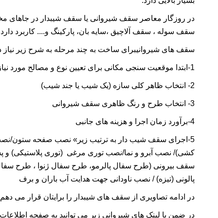
بسیار بالایی دارد.
در روزگار معاصر
سقف شیروانی
یا سقف شیبدار در جاهای م
سقف سوله
، سقف
آلاچیق
،
سایه بان
، پارکینگ و.... کاربرد دارد.
سقف های
شیروانی
برای ساخت به چند مرحله به شرح زیر نیاز دا
1-ابتدا موقعیت سنجی مکانی برای تعیین نوع و مصالح مورد نیاز جهت پوشش
2- انتخاب ظاهر کلی سازه (یک شیب یا جند شیب)
3- انتخاب طرح و رنگ ظاهری
سقف شیروانی
4-برآورد زمان اجرا و هزینه های جانبی
5-اجرای
سقف شیب دار
به ترتیب زیر» نصب
صفحه ستون
/نص
کشی)/ نصب
آبرو
و
نما
/نصب
توری مرغی
(
توری پلاستیکی
) و
پ
سقف بیرونی (
طرح سفال پالرمو
،
طرح سفال ژنوا
،
طرح سفال
پالونی
(
تیزه
) / نصب
ناودانی
جهت هدایت آب باران و برف
در ادامه تصاویری از سقف های شیبدار را برایتان قرار می دهم.
در ضمن با لینک های شیروانی زیر می توانید به صفحه اطلاع