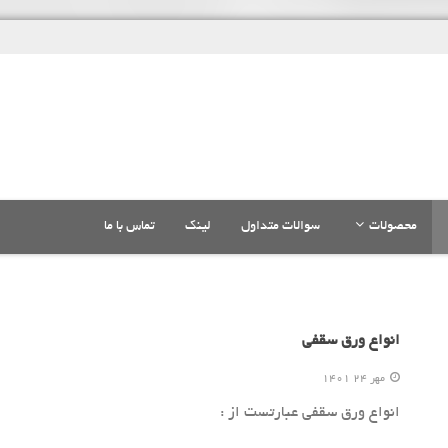
محصولات
سوالات متداول
لینک
تماس با ما
انواع ورق سقفی
مهر 24 1401
انواع ورق سقفی عبارتست از :