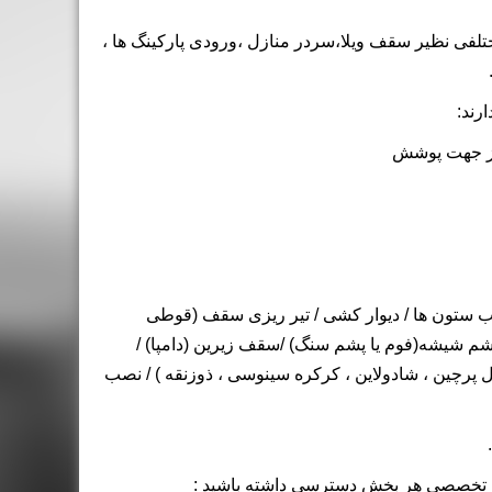
ختلفی نظیر سقف
ویلا
،
سردر منازل
،ورودی پارکینگ ها ،
رند:
ب
ستون ها
/ دیوار کشی / تیر ریزی
سقف
(
قوطی
شم شیشه
(
فوم
یا
پشم سنگ
) /سقف زیرین (
دامپا
) /
 پرچین
،
شادولاین
،
کرکره سینوسی
،
ذوزنقه
) / نصب
ات تخصصی هر بخش دسترسی داشته باشید :