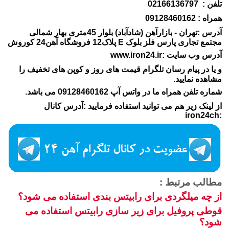
تلفن : 02166136797
همراه : 09128460162
آدرس :تهران - بازارآهن (شادآباد) بلوار 45متری بهار شمالی
مجتمع تجاری پارس فلز بلوک E پلاک12 فروشگاه آهن24 کوروش
آدرس وب سایت :www.iron24.ir
و یا در پیام رسان تلگرام قیمت های روز و کوپن های تخفیف را
مشاهده نمایید.
شماره تلفن همراه ما در واتس آپ 09128460162 می باشد.
از لینک زیر هم می توانید استفاده فرمایید :آدرس کانال
:iron24ch
مطالب مرتبط :
از چه میلگردی برای رابیتس بندی استفاده می شود؟
قوطی پروفیل برای زیر سازی رابیتس استفاده می
شود؟