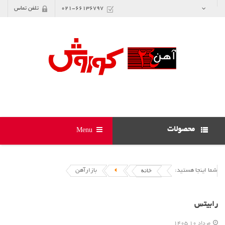
021-66136797
تلفن تماس
محصولات
Menu
شما اینجا هستید:
بازارآهن
خانه
رابیتس
مرداد 10 1405