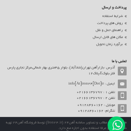
پرداخت و ارسال
شرایط استفاده
روش های پرداخت
راهنمای حمل و نقل
مکان های قابل ارسال
برآورد زمان تحویل
تماس با ما
آدرس :بازارآهن تهران(شادآباد)، بلوار 45متری بهار شمالی،مرکز تجاری پارس
فلز،بلوکE،پلاک12
ایمیل :
info[At]iron24[Dot]ir
تلفن ۱ : 02166136797
تلفن ۲ : 02166136797
موبایل : ۰9128460162
تلگرام: ۰9128460162
هشدار : تمام مطالب و تصاویر
سامانه آهن24 (Iron24.ir)
توسط فروشگاه آهن24 تهیه
شده و شرعا و عرفا استفاده بدون اجازه منع دارد.