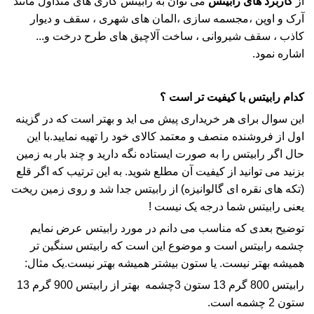
از
کاربرد های رابیتس
می توان به
رابیتس
کاری های متداول مانند
آرک و اوپن ،مجسمه سازی ،المان های شهری ، سقف و دیوار
کاذب ،
سقف شیروانی
، ساخت
آلاچیق
های طرح درخت و...
اشاره نمود.
کدام
رابیتس
با کیفیت تر است ؟
این سوال برای هر خریداری پیش می اید و بهتر است که در گزینه
اول از فروشنده منصف و معتمد کالای خود را تهیه نمایید.با این
حال اگر
رابیتس
را به صورت ایستاده نگه دارید و چند بار به زمین
بزنید می توانید از کیفیت آن مطلع شوید. به این ترتیب که اگر قلع
(تکه های نقره ای
گالوانیزه
) از
رابیتس
جدا شد و روی زمین ریخت
یعنی
رابیتس
شما درجه یک نیست !
توضیح بعدی که مناسب می دانم در مورد
رابیتس
عرض نمایم
چشمه
رابیتس
است و موضوع این است که
رابیتس
سنگین تر
همیشه بهتر نیست. یا ستون بیشتر همیشه بهتر نیست.یک مثال:
رابیتس
800 گرم 13 ستون 3چشمه بهتر از
رابیتس
900 گرم 13
ستون 2 چشمه است.