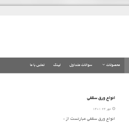
محصولات
سوالات متداول
لینک
تماس با ما
انواع ورق سقفی
مهر 24 1401
انواع ورق سقفی عبارتست از :