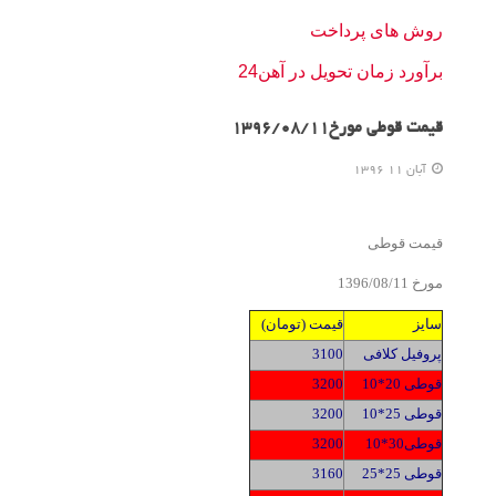
روش های پرداخت
برآورد زمان تحویل در آهن24
قیمت قوطی مورخ1396/08/11
آبان 11 1396
قیمت قوطی
مورخ 1396/0
8/11
سایز
قیمت (تومان)
پروفیل کلافی
3100
قوطی 20*10
3200
قوطی 25*10
3200
قوطی30*10
3200
قوطی 25*25
60
1
3