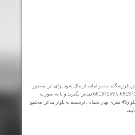
فروشگاه ثبت و آماده ارسال شود.برای این منظور
می توانید با فروشگاه با شماره 66306162 یا 66246019 یا 66137128 یا 66137153 تماس بگیرید و یا به صورت
حضوری به آدرس فروشگاه به نشانی تهران بازارآهن (شادآباد) بلوار45 متری بهار شمالی نرسیده به بلوار مدائن مجتمع