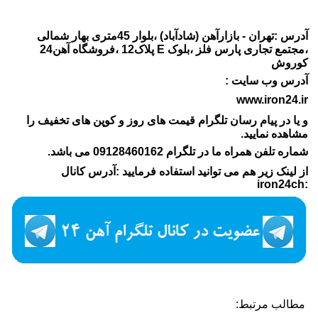
آدرس :تهران - بازارآهن (شادآباد) ،بلوار 45متری بهار شمالی
،مجتمع تجاری پارس فلز ،بلوک E پلاک12 ،فروشگاه آهن24
کوروش
آدرس وب سایت :
www.iron24.ir
و یا در پیام رسان تلگرام قیمت های روز و کوپن های تخفیف را
مشاهده نمایید.
شماره تلفن همراه ما در تلگرام 09128460162 می باشد.
از لینک زیر هم می توانید استفاده فرمایید :آدرس کانال
:iron24ch
مطالب مرتبط: