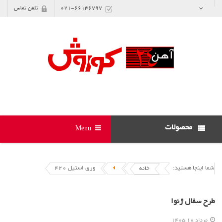
021-66136797
تلفن تماس
محصولات
Menu
شما اینجا هستید:
ورق استیل 420
خانه
طرح سفال ژنوا
مرداد 10 1405