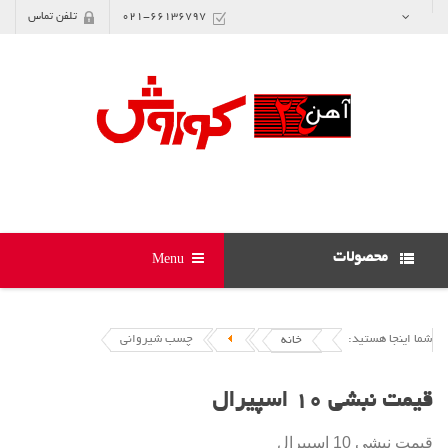
021-66136797
تلفن تماس
محصولات
Menu
شما اینجا هستید:
چسب شیروانی
خانه
قیمت نبشی 10 اسپیرال
قیمت نبشی 10 اسپیرال