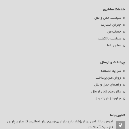
خدمات مشتری
سیاست حمل و نقل
جبران خسارت
حساب من
سیاست بازگشت
تماس با ما
پرداخت و ارسال
شرایط استفاده
روش های پرداخت
راهنمای حمل و نقل
مکان های قابل ارسال
برآورد زمان تحویل
تماس با ما
آدرس :بازارآهن تهران(شادآباد)، بلوار 45متری بهار شمالی،مرکز تجاری پارس
فلز،بلوکE،پلاک12