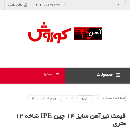
021-66136797
تلفن تماس
محصولات
Menu
شما اینجا هستید:
ورق استیل 420
خانه
قیمت تیرآهن سایز 14 چین IPE شاخه 12
متری