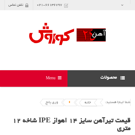
021-66136797
تلفن تماس
محصولات
Menu
شما اینجا هستید:
ورق پانچ
خانه
قیمت تیرآهن سایز 14 اهواز IPE شاخه 12
متری