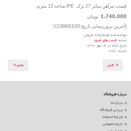
قیمت تیرآهن سایز 27 ترک IPE شاخه 12 متری
1،740،000
تومان
(آخرین بروزرسانی تاریخ:1398/01/20)َ
نوشته شده توسط واحد فروش
دسته:
قیمت های امروز
تاریخ ایجاد در 04 مهر 1397
بازدید: 766
قبلی
بعدی
درباره فروشگاه
درباره ما
بررسی فروشگاه
شرایط استفاده
حریم خصوصی