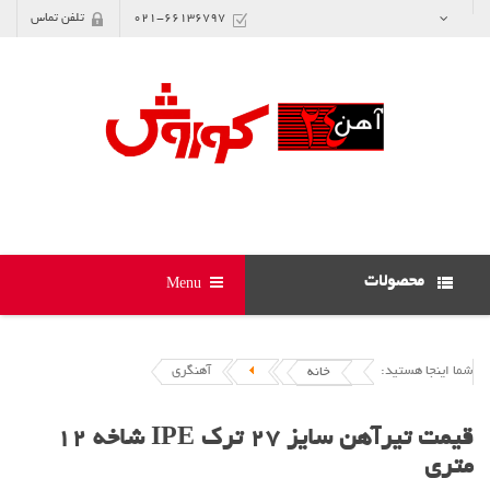
021-66136797
تلفن تماس
محصولات
Menu
شما اینجا هستید:
آهنگری
خانه
قیمت تیرآهن سایز 27 ترک IPE شاخه 12
متری