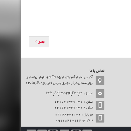
بعدی
تماس با ما
آدرس :بازارآهن تهران(شادآباد)، بلوار 45متری
بهار شمالی،مرکز تجاری پارس فلز،بلوکE،پلاک12
ایمیل :
info[At]iron24[Dot]ir
تلفن ۱ : 02166136797
تلفن ۲ : 02166136797
موبایل : ۰9128460162
تلگرام: ۰9128460162