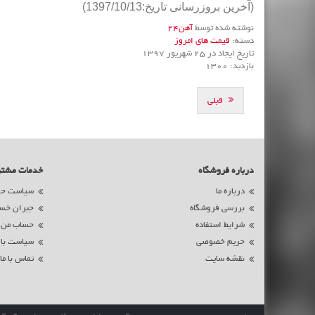
(آخرین بروزرسانی تاریخ:1397/10/13)
نوشته شده توسط
آهن24
دسته:
قیمت های امروز
تاریخ ایجاد در 25 شهریور 1397
بازدید: 1300
قبلی
درباره فروشگاه
خدمات مشت
درباره ما
سیاست حم
بررسی فروشگاه
جبران خس
شرایط استفاده
حساب من
حریم خصوصی
سیاست با
نقشه سایت
تماس با ما