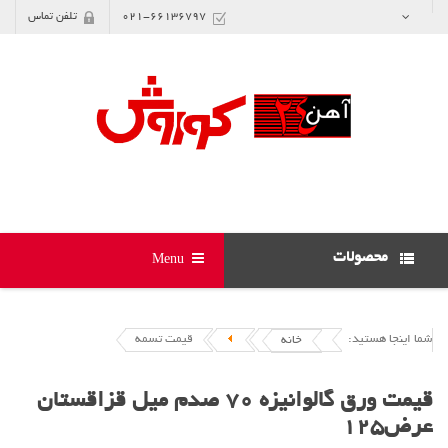
021-66136797
تلفن تماس
محصولات
Menu
شما اینجا هستید:
قیمت تسمه
خانه
قیمت ورق گالوانیزه 70 صدم میل قزاقستان
عرض125