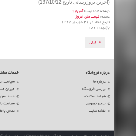
(آخرین بروزرسانی تاریخ:137/10/12)
نوشته شده توسط
آهن24
دسته:
قیمت های امروز
تاریخ ایجاد در 21 شهریور 1397
بازدید: 1801
قبلی
درباره فروشگاه
خدمات مشت
درباره ما
سیاست حم
بررسی فروشگاه
جبران خس
شرایط استفاده
حساب من
حریم خصوصی
سیاست با
نقشه سایت
تماس با ما