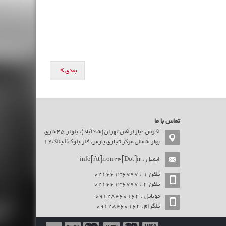
بعدی
تماس با ما
آدرس :بازارآهن تهران(شادآباد)، بلوار 45متری
بهار شمالی،مرکز تجاری پارس فلز،بلوکE،پلاک12
ایمیل :
info[At]iron24[Dot]ir
تلفن ۱ : 02166136797
تلفن ۲ : 02166136797
موبایل : ۰9128460162
تلگرام: ۰9128460162